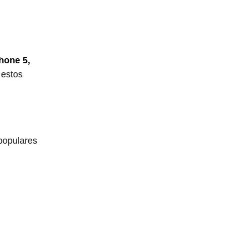
hone 5,
 estos
 populares