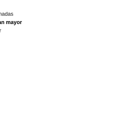
amadas
an mayor
r
l