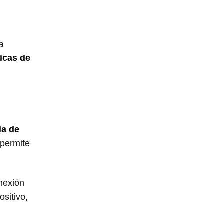
a
icas de
ia de
 permite
nexión
sitivo,