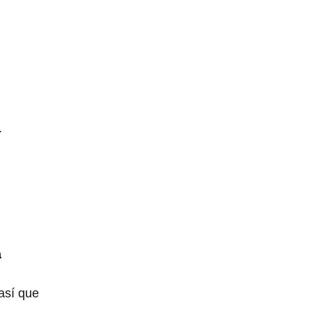
.
a
 así que