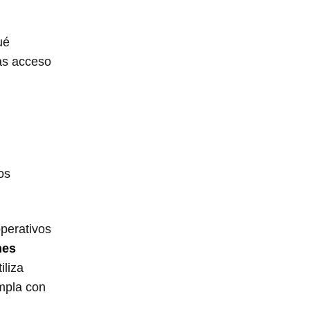
ué
das acceso
os
operativos
nes
iliza
umpla con