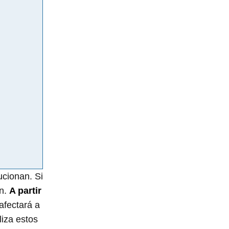
ucionan. Si
ón.
A partir
 afectará a
liza estos